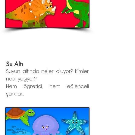
Su Altı
Suyun altında neler oluyor? Kimler
nasıl yaşıyor?
Hem öğretici, hem eğlenceli
şarkılar...