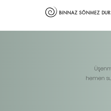
BİNNAZ SÖNMEZ DU
Üşenm
hemen su