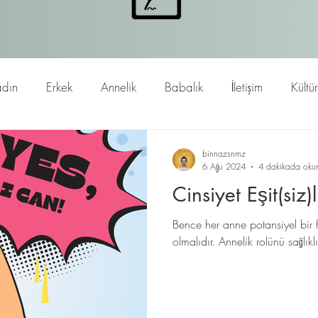
dın
Erkek
Annelik
Babalık
İletişim
Kültü
binnazsnmz
6 Ağu 2024
4 dakikada oku
Cinsiyet Eşit(siz)
Bence her anne potansiyel bir fem
olmalıdır. Annelik rolünü sağlık