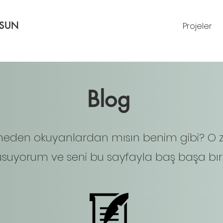
RSUN
Projeler
Blog
eden okuyanlardan mısın benim gibi? O
suyorum ve seni bu sayfayla baş başa bır