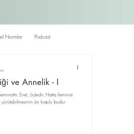
rel Normlar
Podcast
nur
liği ve Annelik - I
inisttir. Evet, öyledir. Hatta feminist
lı yürütebilmesinin ön koşulu budur