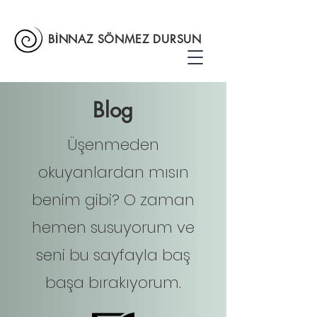
BİNNAZ SÖNMEZ DURSUN
Blog
Üşenmeden
okuyanlardan mısın
benim gibi? O zaman
hemen susuyorum ve
seni bu sayfayla baş
başa bırakıyorum.