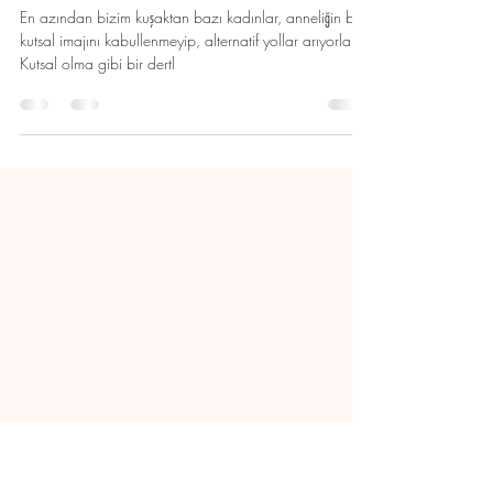
binnazsnmz
11 Ağu 2024
3 dakikada okunur
Cinsiyet Eşit(siz)liği ve Annelik - II
En azından bizim kuşaktan bazı kadınlar, anneliğin bu
kutsal imajını kabullenmeyip, alternatif yollar arıyorlar.
Kutsal olma gibi bir dertl