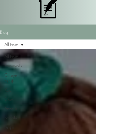
Blog
All Posts
All Posts
Ebeveynlik
Cinsiyet
Eşitliği
Kadın
Erkek
Annelik
Babalık
İletişim