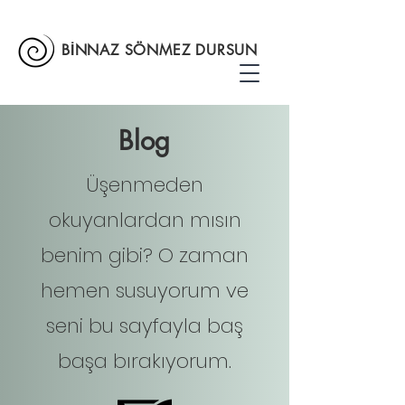
BİNNAZ SÖNMEZ DURSUN
Blog
Üşenmeden
okuyanlardan mısın
benim gibi? O zaman
hemen susuyorum ve
seni bu sayfayla baş
başa bırakıyorum.