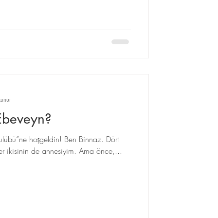
unur
Ebeveyn?
lübü”ne hoşgeldin! Ben Binnaz. Dört
diğer ikisinin de annesiyim. Ama önce,...