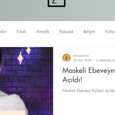
dın
Erkek
Annelik
Babalık
İletişim
Kültü
binnazsnmz
26 Mar 2024
2 dakikada ok
Maskeli Ebeveyn
Açıldı!
Maskeli Ebeveyn Kulübü açıldı