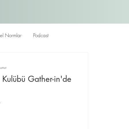
rel Normlar
Podcast
unur
 Kulübü Gather-in'de
.