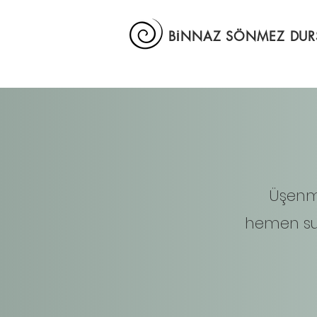
BİNNAZ SÖNMEZ DU
Üşenm
hemen su