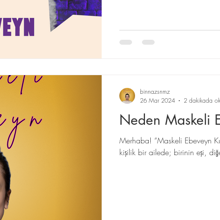
binnazsnmz
26 Mar 2024
2 dakikada ok
Neden Maskeli 
Merhaba! “Maskeli Ebeveyn Ku
kişilik bir ailede; birinin eşi, 