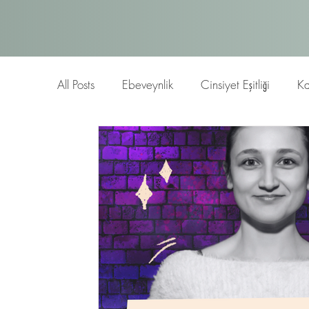
All Posts
Ebeveynlik
Cinsiyet Eşitliği
Ka
Blog