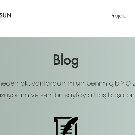
RSUN
Projeler
Blog
eden okuyanlardan mısın benim gibi? O
suyorum ve seni bu sayfayla baş başa bır