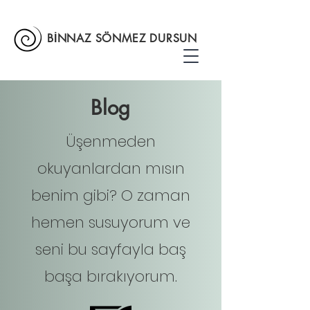
BİNNAZ SÖNMEZ DURSUN
Blog
Üşenmeden
okuyanlardan mısın
benim gibi? O zaman
hemen susuyorum ve
seni bu sayfayla baş
başa bırakıyorum.