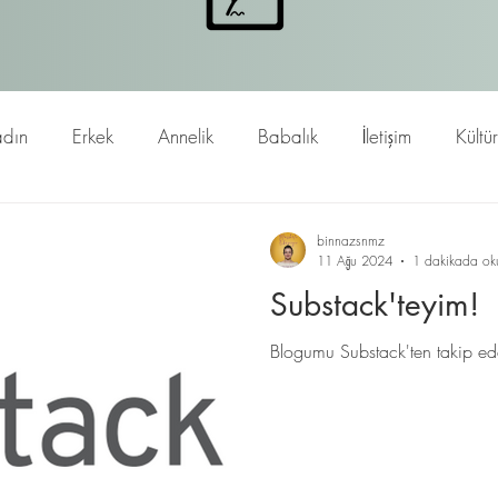
dın
Erkek
Annelik
Babalık
İletişim
Kültü
binnazsnmz
11 Ağu 2024
1 dakikada ok
Substack'teyim!
Blogumu Substack'ten takip ede