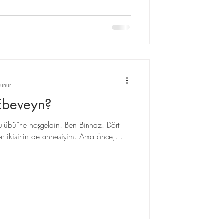
unur
Ebeveyn?
lübü”ne hoşgeldin! Ben Binnaz. Dört
diğer ikisinin de annesiyim. Ama önce,...