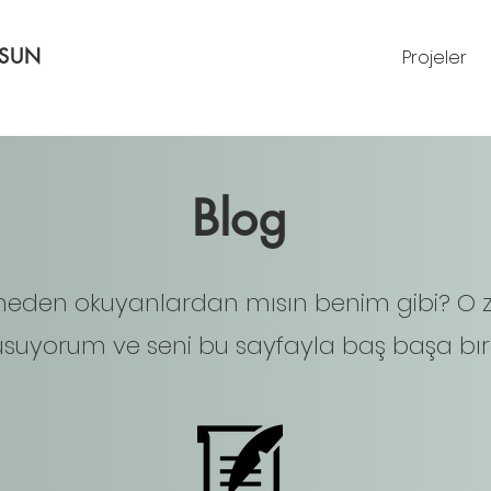
RSUN
Projeler
Blog
eden okuyanlardan mısın benim gibi? O
suyorum ve seni bu sayfayla baş başa bır