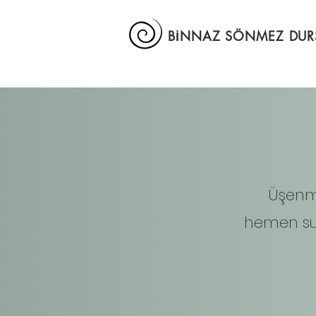
BİNNAZ SÖNMEZ DU
Üşenm
hemen su