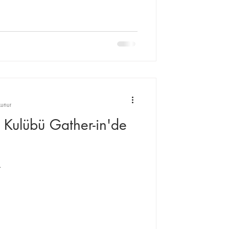
unur
 Kulübü Gather-in'de
.