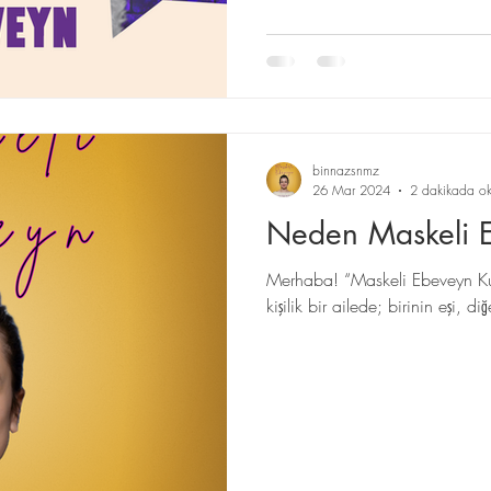
binnazsnmz
26 Mar 2024
2 dakikada ok
Neden Maskeli 
Merhaba! “Maskeli Ebeveyn Ku
kişilik bir ailede; birinin eşi, 