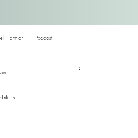
rel Normlar
Podcast
unur
bilirsin.