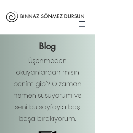
BİNNAZ SÖNMEZ DURSUN
Blog
Üşenmeden
okuyanlardan mısın
benim gibi? O zaman
hemen susuyorum ve
seni bu sayfayla baş
başa bırakıyorum.