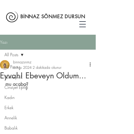
BİNNAZ SÖNMEZ DURSUN
Yazı
All Posts
binnazsnmz
All Posts
6 Ağu 2024
2 dakikada okunur
Eyvah! Ebeveyn Oldum...
Ebeveynlik
mu acaba?
Cinsiyet Eşitliği
Kadın
Erkek
Annelik
Babalık