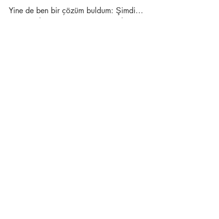
Yine de ben bir çözüm buldum: Şimdi… 
Genişçe bir tencerenin içine… Bolca su, 
bir tutam kaya tuzu, bir tutam esmer 
şeker, bir kaşığı organik elma sirkesi, 
bolca sabır taşı, aldığı kadar destek 
unu, bir fiske merhamet otu koyup bir 
taşım kaynatıyorum. Sonra sabah 
akşam bu suyla yıkanıyorum. Çok iyi 
geliyor.
Sen nasıl yapıyorsun bu işi?
Son Yazılar
Hepsini Gör